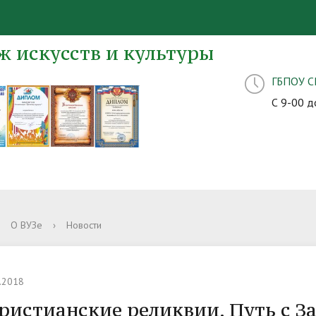
 искусств и культуры
ГБПОУ 
С 9-00 д
О ВУЗе
›
Новости
.2018
ристианские реликвии. Путь с За