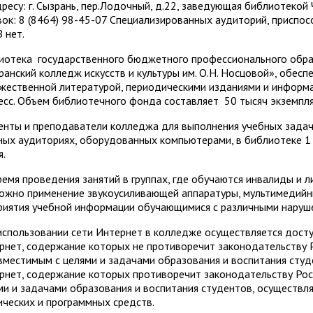
дресу: г. Сызрань, пер.Лодочный, д.22, заведующая библиотеко
вок: 8 (8464) 98-45-07 Специализированных аудиторий, приспо
 нет.
иотека государственного бюджетного профессионального обра
ранский колледж искусств и культуры им. О.Н. Носцовой», обесп
жественной литературой, периодическими изданиями и информ
есс. Объем библиотечного фонда составляет 50 тысяч экземпля
енты и преподаватели колледжа для выполнения учебных задач
ных аудиториях, оборудованных компьютерами, в библиотеке 1 
я.
ремя проведения занятий в группах, где обучаются инвалиды и 
ожно применение звукоусиливающей аппаратуры, мультимедийны
риятия учебной информации обучающимися с различными наруш
использовании сети Интернет в колледже осуществляется досту
рнет, содержание которых не противоречит законодательству Р
вместимым с целями и задачами образования и воспитания студе
рнет, содержание которых противоречит законодательству Рос
ми и задачами образования и воспитания студентов, осуществ
ических и программных средств.