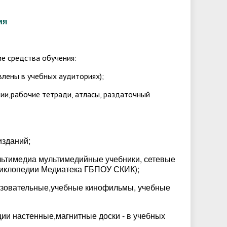
ия
е средства обучения:
овлены в учебных аудиториях);
атии,рабочие тетради, атласы, раздаточный
изданий;
льтимедиа мультимедийные учебники, сетевые
циклопедии Медиатека ГБПОУ СКИК);
азовательные,учебные кинофильмы, учебные
ции настенные,магнитные доски - в учебных