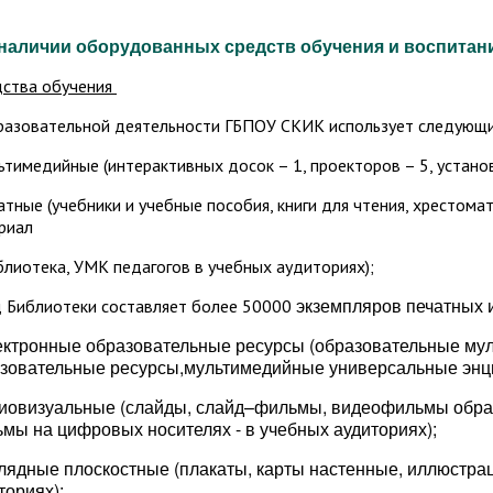
о наличии оборудованных
с
редств обучения и воспитан
дства обучения
разовательной деятельности ГБПОУ СКИК использует следующи
льтимедийные (интерактивных досок – 1, проекторов – 5, устан
чатные (учебники и учебные пособия, книги для чтения, хрестом
риал
блиотека, УМК педагогов в учебных аудиториях);
экземпляров печатных 
 Библиотеки составляет более 50000
ектронные образовательные ресурсы (образовательные му
зовательные ресурсы,мультимедийные универсальные эн
диовизуальные (слайды, слайд–фильмы, видеофильмы обр
мы на цифровых носителях - в учебных аудиториях);
глядные плоскостные (плакаты, карты настенные, иллюстра
ториях);