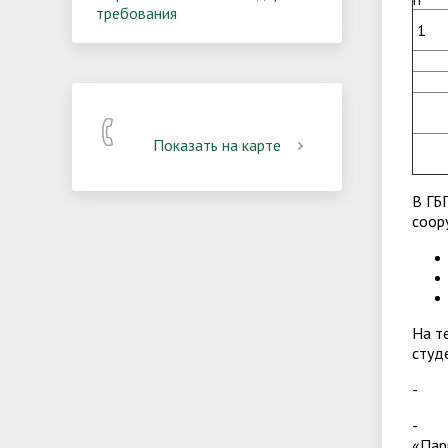
требования
1
Показать на карте
В ГБ
соор
На т
студ
- об
- вы
«Пар