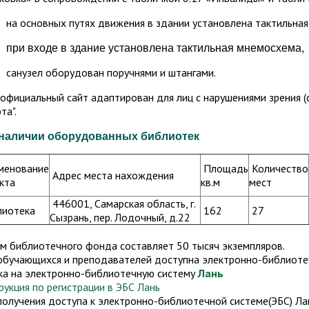
 основных путях движения в здании установлена тактильная
при входе в здание установлена тактильная мнемосхема,
-
нузел оборудован поручнями и штангами.
ициальный сайт адаптирован для лиц с нарушениями зрения (с
та".
о наличии оборудованных библиотек
менование
Площадь
Количество
Адрес места нахождения
кта
кв.м
мест
446001, Самарская область, г.
лиотека
162
27
Сызрань, пер. Лодочный, д.22
м библиотечного фонда составляет 50 тысяч экземпляров.
обучающихся и преподавателей доступна электронно-библиотеч
ка на электронно-библиотечную систему
Лань
рукция по регистрации в ЭБС Лань
получения доступа к электронно-библиотечной системе(ЭБС) Л