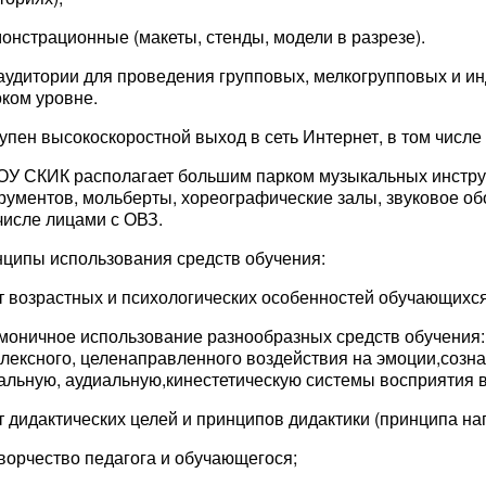
монстрационные (макеты, стенды, модели в разрезе).
аудитории для проведения групповых, мелкогрупповых и и
ком уровне.
упен высокоскоростной выход в сеть Интернет, в том числе 
У СКИК располагает большим парком музыкальных инструм
рументов, мольберты, хореографические залы, звуковое об
числе лицами с ОВЗ.
ципы использования средств обучения:
ет возрастных и психологических особенностей обучающихс
рмоничное использование разнообразных средств обучения
лексного, целенаправленного воздействия на эмоции,созн
альную, аудиальную,кинестетическую системы восприятия 
ет дидактических целей и принципов дидактики (принципа наг
творчество педагога и обучающегося;