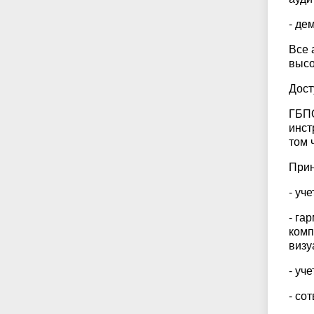
- де
Все 
высо
Дост
ГБПО
инст
том 
Прин
- уч
- га
комп
визу
- уч
- со