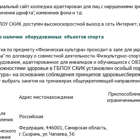
иальный сайт колледжа адаптирован для лиц с нарушениями зр
личения шрифта", изменения фона и тд.
ПОУ СКИК доступен высокоскоростной выход в сеть Интернет, в 
 о наличии оборудованных
объектов спорта
тия по предмету «Физическая культура» проходит в зале для ук
на" по договору о совместной деятельности. Физкультурно-спор
удование, адаптированное для инвалидов и обучающихся с ОВ
ожностями здоровья в ГБПОУ СКИК установлен особый по
тура» на основании соблюдения принципов здоровьесбере
т выбрать занятия на тренажерах общеукрепляющей направлен
Приспособленн
Адрес местонахождения
ограниченными
для
Российская
пления
Федерация, 446001, Самарская область,
ческого
г. Сызрань, ул. Чапаева, 56
ояния