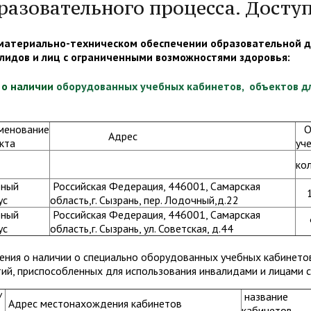
разовательного процесса. Досту
 материально-техническом обеспечении образовательной д
лидов и лиц с ограниченными возможностями здоровья:
о наличии
оборудованных учебных кабинетов
,
объектов дл
менование
Об
Адрес
кта
уч
ко
бный
Российская Федерация, 446001, Самарская
1
ус
область,г. Сызрань, пер. Лодочный,д.22
бный
Российская Федерация, 446001, Самарская
ус
область,г. Сызрань, ул. Советская, д.44
ения о наличии о специально оборудованных учебных кабинето
тий, приспособленных для использования инвалидами и лицами
/
название
Адрес местонахождения кабинетов
кабинетов