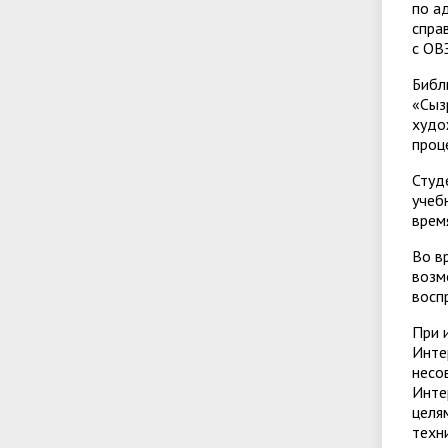
по а
спра
с ОВЗ
Библ
«Сыз
худо
проц
Студ
учеб
врем
Во в
возм
восп
При 
Инте
несо
Инте
целя
техн