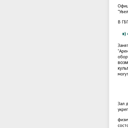
Офиц
"Уве
В ГБ
в)
Заня
"Аре
обор
возм
куль
могу
Зал 
укре
физи
сост