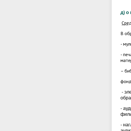
д) 
Сре
В об
- му
- пе
мате
– би
фонд
- эл
обра
- ау
филь
- на
ауди