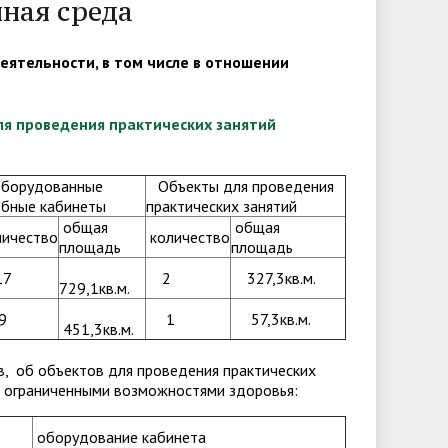
пная среда
еятельности, в том числе в отношении
я проведения практических занятий
орудованные
Объекты для проведения
ебные кабинеты
практических занятий
общая
общая
личество
количество
площадь
площадь
7
2
327,3кв.м.
729,1кв.м.
9
1
57,3кв.м.
451,3кв.м.
в, об объектов для проведения практических
 с ограниченными возможностями здоровья:
оборудование кабинета