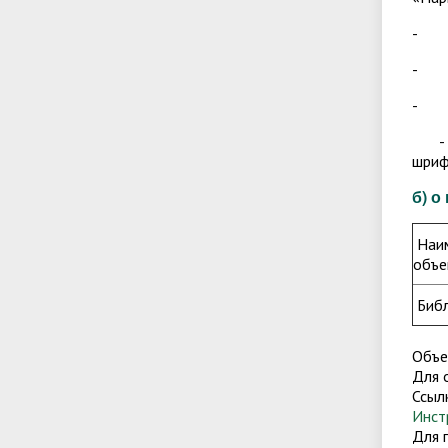
- на
- са
- оф
шриф
б) 
Наи
объе
Биб
Объе
Для 
Ссыл
Инст
Для 