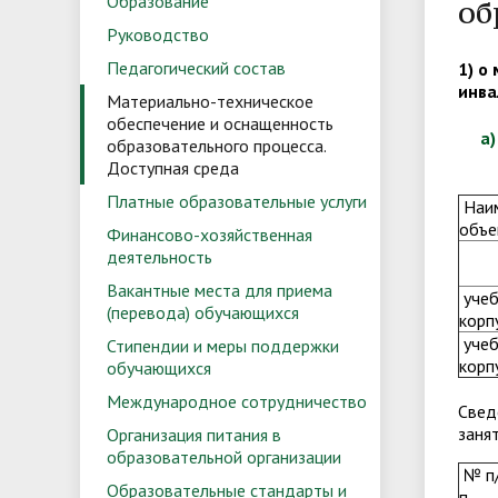
Образование
об
Руководство
Педагогический состав
1) о
инва
Материально-техническое
обеспечение и оснащенность
а) 
образовательного процесса.
Доступная среда
Платные образовательные услуги
Наи
объе
Финансово-хозяйственная
деятельность
Вакантные места для приема
уче
(перевода) обучающихся
корп
уче
Стипендии и меры поддержки
корп
обучающихся
Международное сотрудничество
Свед
заня
Организация питания в
образовательной организации
№ п
Образовательные стандарты и
п