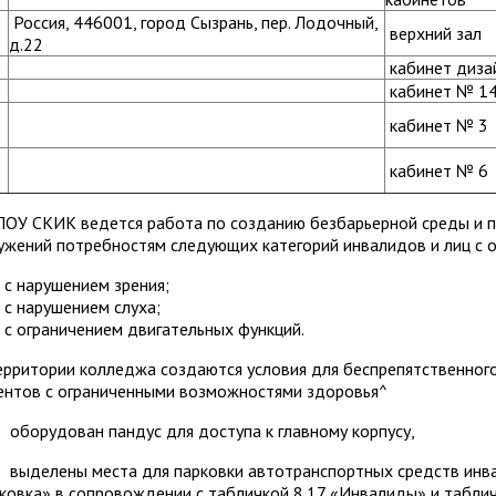
Россия, 446001, город Сызрань, пер. Лодочный,
верхний зал
д.22
кабинет диза
кабинет № 1
кабинет № 3
кабинет № 6
ПОУ СКИК ведется работа по созданию безбарьерной среды и 
ужений потребностям следующих категорий инвалидов и лиц с 
с нарушением зрения;
с нарушением слуха;
с ограничением двигательных функций.
ерритории колледжа создаются условия для беспрепятственного
ентов с ограниченными возможностями здоровья^
орудован пандус для доступа к главному корпусу,
делены места для парковки автотранспортных средств инвал
ковка» в сопровождении с табличкой 8.17 «Инвалиды» и табличк