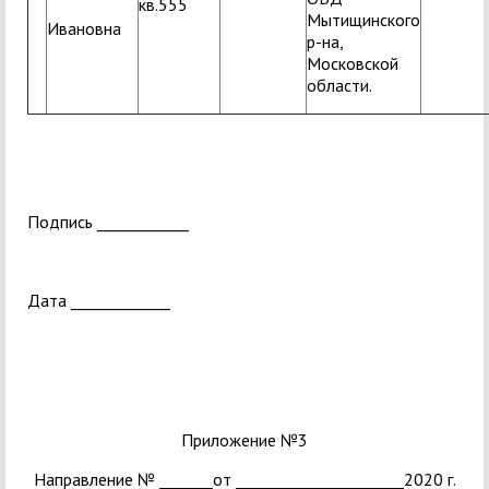
кв.555
Мытищинского
Ивановна
р-на,
Московской
области.
Подпись ____________
Дата _____________
Приложение №3
Направление № _______от ______________________2020 г.