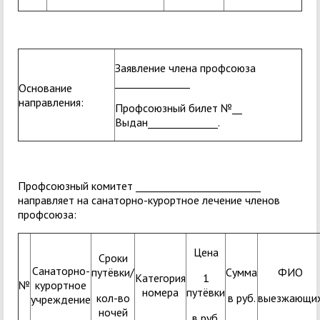
Заявление члена профсоюза
_______________
Основание
направления:
Профсоюзный билет №__
Выдан______________.
Профсоюзный комитет _________________________
направляет на санаторно-курортное лечение членов
профсоюза:
Цена
Сроки
Санаторно-
путёвки/
Сумма
ФИО
Категория
1
№
курортное
номера
путёвки
кол-во
в руб.
выезжающи
учреждение
ночей
в руб.