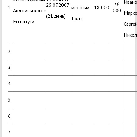
Ивано
36
25.07.2007
1
местный
18 000
Анджиевского»
000
Марк
(21 день)
1 кат.
Ессентуки
Серге
Никол
2
3
4
5
6
7