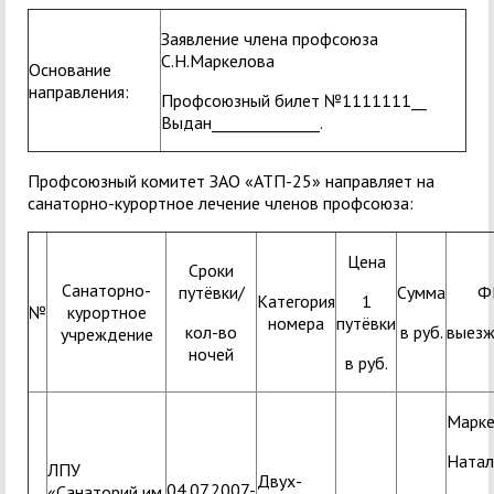
Заявление члена профсоюза
С.Н.Маркелова
Основание
направления:
Профсоюзный билет №1111111__
Выдан______________.
Профсоюзный комитет ЗАО «АТП-25» направляет на
санаторно-курортное лечение членов профсоюза:
Цена
Сроки
Санаторно-
путёвки/
Сумма
Ф
Категория
1
№
курортное
номера
путёвки
кол-во
в руб.
выез
учреждение
ночей
в руб.
Марке
Натал
ЛПУ
Двух-
04.07.2007-
«Санаторий им.