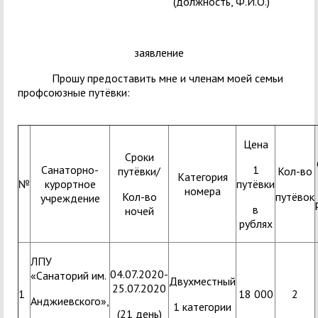
(должность, Ф.И.О.)
заявление
Прошу предоставить мне и членам моей семьи
профсоюзные путёвки:
Цена
Сроки
Санаторно-
1
путёвки/
Кол-во
Категория
№
курортное
путёвки
номера
Кол-во
путёвок
учреждение
в
ночей
рублях
ЛПУ
04.07.2020-
«Санаторий им.
Двухместный
25.07.2020
1
18 000
2
Анджиевского»,
1 категории
(21 день)