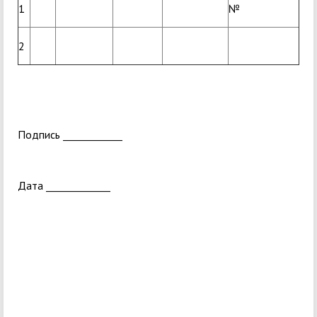
1
№
2
Подпись ____________
Дата _____________