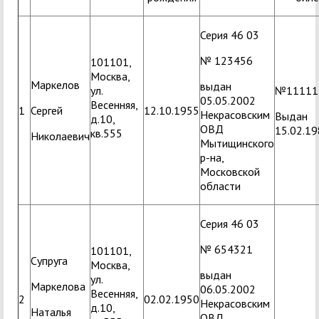
Серия 46 03
№ 123456
101101,
Москва,
Маркелов
выдан
ул.
№11111
05.05.2002
Весенняя,
1
Сергей
12.10.1955
Некрасовским
Выдан
д.10,
ОВД
15.02.1
кв.555
Николаевич
Мытищинского
р-на,
Московской
области
Серия 46 03
№ 654321
101101,
Супруга
Москва,
выдан
ул.
Маркелова
06.05.2002
Весенняя,
2
02.02.1950
Некрасовским
д.10,
Наталья
ОВД