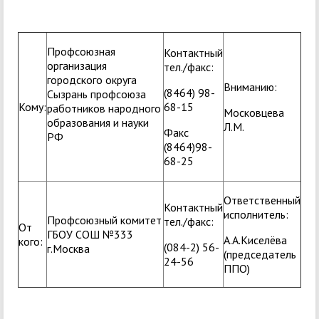
Профсоюзная
Контактный
организация
тел./факс:
городского округа
Вниманию:
(8464) 98-
Сызрань профсоюза
Кому:
68-15
работников народного
Московцева
образования и науки
Л.М.
Факс
РФ
(8464)98-
68-25
Ответственный
Контактный
исполнитель:
Профсоюзный комитет
тел./факс:
От
ГБОУ СОШ №333
А.А.Киселёва
кого:
(084-2) 56-
г.Москва
(председатель
24-56
ППО)