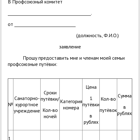
В Профсоюзный комитет
______________________________________.
от ____________________________
(должность, Ф.И.О.)
заявление
Прошу предоставить мне и членам моей семьи
профсоюзные путёвки:
Цена
Сроки
Сумма
Санаторно-
1
путёвки/
Кол-во
Категория
№
курортное
путёвки
в
номера
Кол-во
путёвок
учреждение
рублях
в
ночей
рублях
1