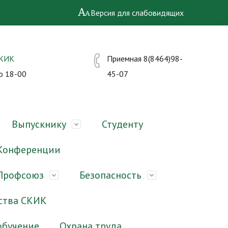
Версия для слабовидящих
СКИК
Приемная 8(8464)98-
о 18-00
45-07
Выпускнику
Студенту
Конференции
Профсоюз
Безопасность
ства СКИК
обучение
Охрана труда