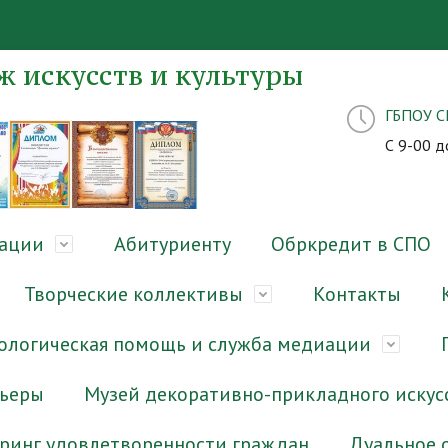
 искусств и культуры
ГБПОУ 
С 9-00 д
зации
Абитуриенту
Обркредит в СПО
Творческие коллективы
Контакты
ологическая помощь и служба медиации
рьеры
Музей декоративно-прикладного искус
ринг удовлетворенности граждан
Дуальное 