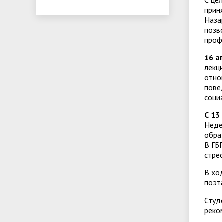
С це
прин
требования
Наза
позв
проф
16 а
лекц
отно
пове
соци
С 13
Неде
обра
В ГБ
стре
В хо
поэт
Студ
реко