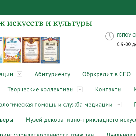
 искусств и культуры
ГБПОУ 
С 9-00 д
зации
Абитуриенту
Обркредит в СПО
Творческие коллективы
Контакты
ологическая помощь и служба медиации
рьеры
Музей декоративно-прикладного искус
ринг удовлетворенности граждан
Дуальное 