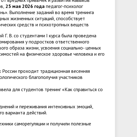
 от вредных привычек и развития навыков
в,
25 мая 2026 года
педагог-психолог
знь». Выполнение заданий во время тренинга
дных жизненных ситуаций, способствует
ических средств и психотропных веществ
Г. В. со студентами I курса была проведена
ормирования у подростков ответственного
ого образа жизни, усвоения социально- ценных
симостей на физическое здоровье человека и его
х России проходит традиционная весенняя
ологического благополучия участников
овела для студентов тренинг «Как справиться со
днений и переживания интенсивных эмоций,
го варианта действий.
ехники саморегуляции и получили полезные