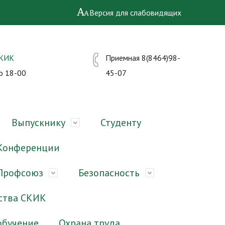
Версия для слабовидящих
СКИК
Приемная 8(8464)98-
о 18-00
45-07
Выпускнику
Студенту
Конференции
Профсоюз
Безопасность
ства СКИК
обучение
Охрана труда