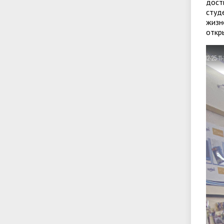
дост
студ
жизн
откр