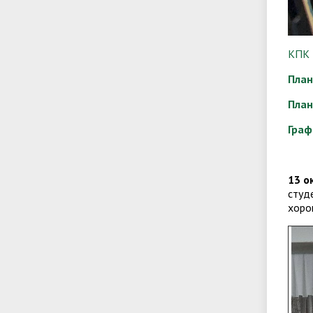
КПК 
План
План
Граф
13 о
студ
хоро