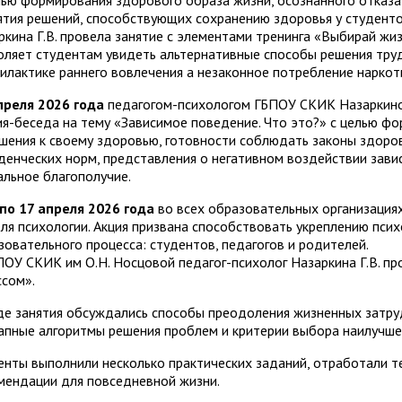
лью формирования здорового образа жизни, осознанного отказа
ятия решений, способствующих сохранению здоровья у студенто
ркина Г.В. провела занятие с элементами тренинга «Выбирай жи
оляет студентам увидеть альтернативные способы решения тру
илактике раннего вовлечения а незаконное потребление наркот
преля 2026 года
педагогом-психологом ГБПОУ СКИК Назаркиной 
ия-беседа на тему «Зависимое поведение. Что это?» с целью ф
шения к своему здоровью, готовности соблюдать законы здоров
денческих норм, представления о негативном воздействии зави
альное благополучие.
 по 17 апреля 2026 года
во всех образовательных организация
ля психологии. Акция призвана способствовать укреплению псих
зовательного процесса: студентов, педагогов и родителей.
ПОУ СКИК им О.Н. Носцовой педагог-психолог Назаркина Г.В. пр
ссом».
де занятия обсуждались способы преодоления жизненных затру
апные алгоритмы решения проблем и критерии выбора наилучше
енты выполнили несколько практических заданий, отработали т
мендации для повседневной жизни.