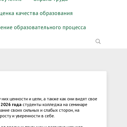
ценка качества образования
ение образовательного процесса
Образование
Основные нормативные акты
Камерный оркестр
Профилактика наркомании
Азбука права
Платформы для дистанционного
колледжа
обучения
Педагогический состав
Ансамбль колокольной музыки
Профилактика COVID-19, гриппа,
Имею право знать
СМИ о нас
"Сызранские перезвоны"
ОРВИ
Вакантные места для приема
Студенческий спортивный клуб
(перевода) обучающихся
Методические документы в раздел
них ценности и цели, а также как они видят свое
образование
 2026 года
студенты колледжа на семинаре
ество
Организация питания в
ание своих сильных и слабых сторон, на
образовательной организации
осту и уверенности в себе.