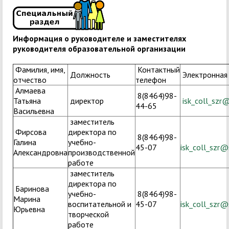
Информация о руководителе и заместителях
руководителя образовательной организации
Фамилия, имя,
Контактный
Должность
Электронная
отчество
телефон
Алмаева
8(8464)98-
Татьяна
директор
isk_coll_szr
44-65
Васильевна
заместитель
Фирсова
директора по
8(8464)98-
Галина
учебно-
45-07
isk_coll_szr@
Александровна
производственной
работе
заместитель
директора по
Баринова
учебно-
8(8464)98-
Марина
воспитательной и
45-07
isk_coll_szr@
Юрьевна
творческой
работе