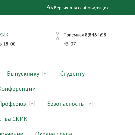
Версия для слабовидящих
СКИК
Приемная 8(8464)98-
о 18-00
45-07
Выпускнику
Студенту
Конференции
Профсоюз
Безопасность
ства СКИК
обучение
Охрана труда