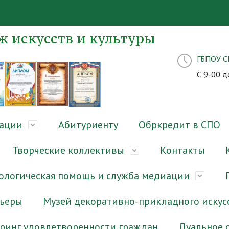
 искусств и культуры
ГБПОУ 
С 9-00 д
зации
Абитуриенту
Обркредит в СПО
Творческие коллективы
Контакты
ологическая помощь и служба медиации
рьеры
Музей декоративно-прикладного искус
ринг удовлетворенности граждан
Дуальное 