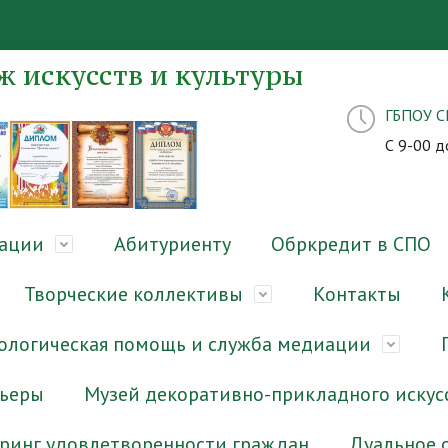
 искусств и культуры
ГБПОУ 
С 9-00 д
зации
Абитуриенту
Обркредит в СПО
Творческие коллективы
Контакты
ологическая помощь и служба медиации
рьеры
Музей декоративно-прикладного искус
ринг удовлетворенности граждан
Дуальное 