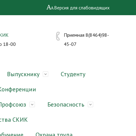
Версия для слабовидящих
СКИК
Приемная 8(8464)98-
о 18-00
45-07
Выпускнику
Студенту
Конференции
Профсоюз
Безопасность
ства СКИК
обучение
Охрана труда